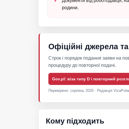
Документи від роботодавця, на
родини.
Офіційні джерела та
Строк і порядок подання заяви на по
процедуру до повторної подачі.
Gov.pl: віза типу D і повторний розг
Перевірено: серпень 2026 · Редакція VizaPola
Кому підходить