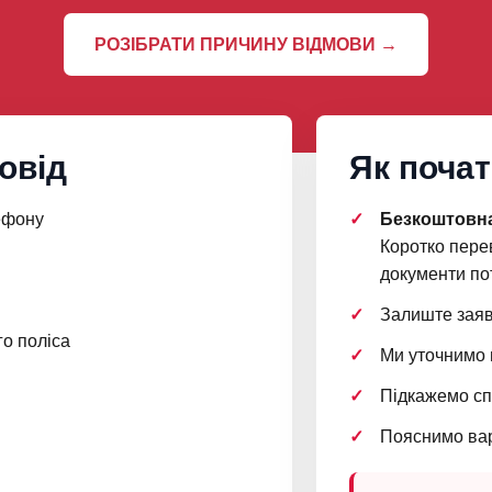
РОЗІБРАТИ ПРИЧИНУ ВІДМОВИ →
овід
Як поча
ефону
Безкоштовна
Коротко перев
документи пот
Залиште заяв
о поліса
Ми уточнимо 
Підкажемо сп
Пояснимо варт