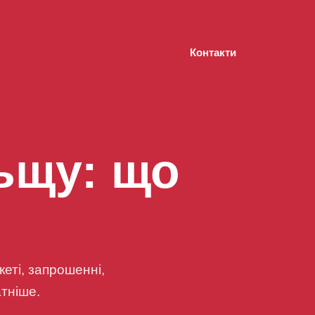
Контакти
льщу: що
еті, запрошенні,
атніше.