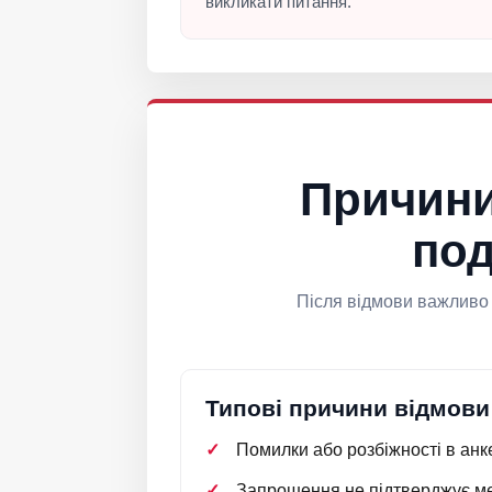
викликати питання.
Причини
под
Після відмови важливо 
Типові причини відмови
Помилки або розбіжності в анке
Запрошення не підтверджує мет