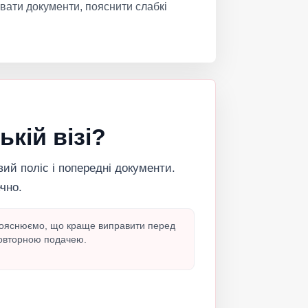
ати документи, пояснити слабкі
кій візі?
вий поліс і попередні документи.
чно.
ояснюємо, що краще виправити перед
овторною подачею.