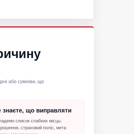
ричину
дачі або сумніви, що
 знаєте, що виправляти
ладемо список слабких місць:
рошення, страховий поліс, мета