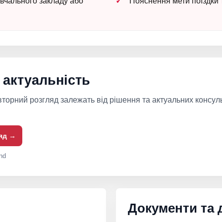
вчального закладу або
Пояснення мети поїздки 
 актуальність
вторний розгляд залежать від рішення та актуальних консул
ляд →
nd
Документи та 