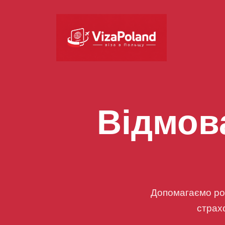
Відмова
Допомагаємо роз
страхо