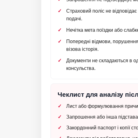
Страховий поліс не відповідає
подачі.
Нечітка мета поїздки або слаб
Попередні відмови, порушення
візова історія.
Документи не складаються в од
консульства.
Чеклист для аналізу піс
Лист або формулювання причи
Запрошення або інша підстава 
Закордонний паспорт і копії сто