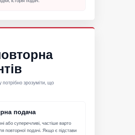
здки, історія подач.
повторна
нтів
 потрібно зрозуміти, що
орна подача
і або суперечливі, частіше варто
ля повторної подачі. Якщо є підстави