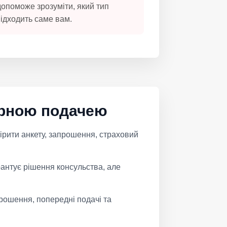
допоможе зрозуміти, який тип
ідходить саме вам.
торною подачею
ірити анкету, запрошення, страховий
рантує рішення консульства, але
прошення, попередні подачі та