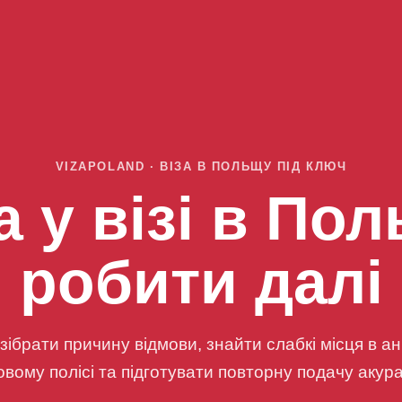
VIZAPOLAND · ВІЗА В ПОЛЬЩУ ПІД КЛЮЧ
 у візі в По
робити далі
ібрати причину відмови, знайти слабкі місця в анк
вому полісі та підготувати повторну подачу акур