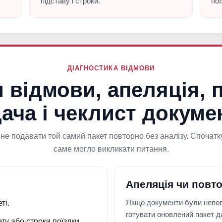
підставу і строки.
пої
ДІАГНОСТИКА ВІДМОВИ
 відмови, апеляція, 
ача і чеклист докуме
не подавати той самий пакет повторно без аналізу. Спочатку
саме могло викликати питання.
Апеляція чи повт
Якщо документи були неповн
ті.
готувати оновлений пакет д
у або строки поїздки.