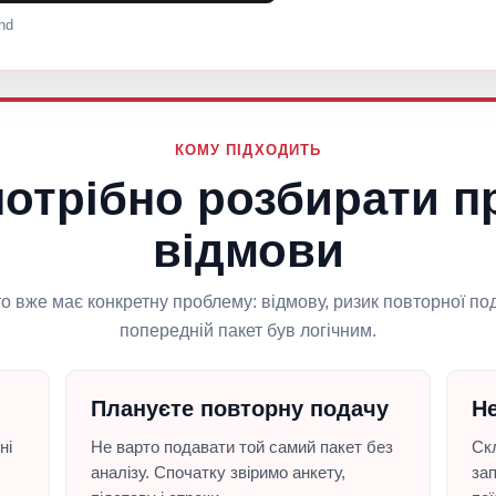
nd
КОМУ ПІДХОДИТЬ
потрібно розбирати п
відмови
то вже має конкретну проблему: відмову, ризик повторної по
попередній пакет був логічним.
Плануєте повторну подачу
Не
ні
Не варто подавати той самий пакет без
Ск
аналізу. Спочатку звіримо анкету,
зап