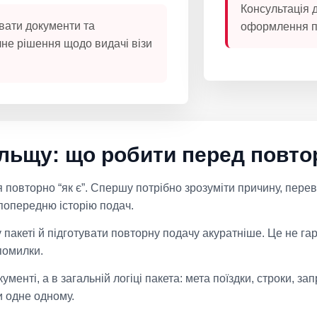
Консультація 
вати документи та
оформлення п
чне рішення щодо видачі візи
Польщу: що робити перед пов
повторно “як є”. Спершу потрібно зрозуміти причину, перев
 попередню історію подач.
 пакеті й підготувати повторну подачу акуратніше. Це не га
помилки.
енті, а в загальній логіці пакета: мета поїздки, строки, за
и одне одному.