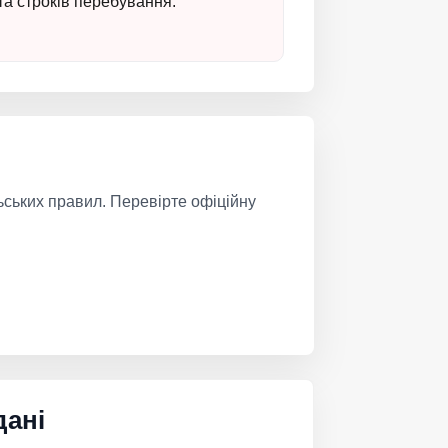
та строків перебування.
ьських правил. Перевірте офіційну
дані