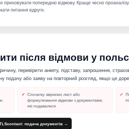
 приховувати попередню відмову. Краще чесно проаналізув
кати питання вдруге.
ити після відмови у польсь
ричину, перевірити анкету, підставу, запрошення, страхо
ну подачу або заяву на повторний розгляд, якщо це доре
Спочатку звіряємо лист або
П
и.
формулювання відмови з документами,
п
які подавалися.
TLScontact: подача документів →