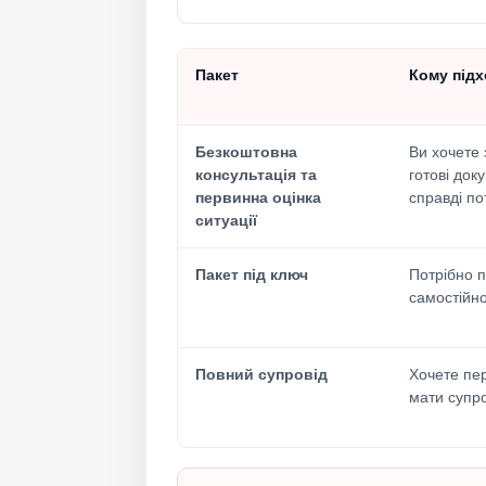
Пакет
Кому під
Безкоштовна
Ви хочете 
консультація та
готові док
первинна оцінка
справді по
ситуації
Пакет під ключ
Потрібно п
самостійно
Повний супровід
Хочете пер
мати супро