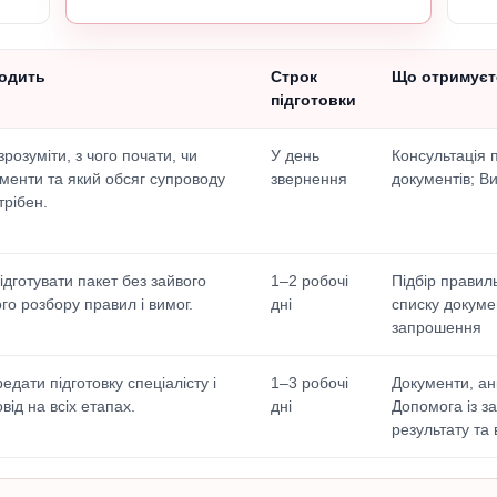
ходить
Строк
Що отримуєт
підготовки
зрозуміти, з чого почати, чи
У день
Консультація 
ументи та який обсяг супроводу
звернення
документів; В
трібен.
ідготувати пакет без зайвого
1–2 робочі
Підбір правиль
го розбору правил і вимог.
дні
списку докумен
запрошення
едати підготовку спеціалісту і
1–3 робочі
Документи, ан
від на всіх етапах.
дні
Допомога із з
результату та 