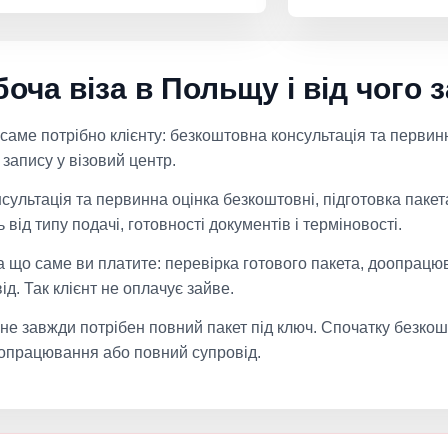
оча віза в Польщу і від чого 
 саме потрібно клієнту: безкоштовна консультація та первинна
запису у візовий центр.
сультація та первинна оцінка безкоштовні, підготовка пакет
від типу подачі, готовності документів і терміновості.
 що саме ви платите: перевірка готового пакета, доопрацюв
д. Так клієнт не оплачує зайве.
 не завжди потрібен повний пакет під ключ. Спочатку безкош
оопрацювання або повний супровід.