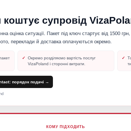
и коштує супровід VizaPol
на оцінка ситуації. Пакет під ключ стартує від 1500 грн,
фото, переклади й доставка оплачуються окремо.
пакет
Окремо розділяємо вартість послуг
Т
VizaPoland і сторонні витрати.
т
tact: порядок подачі →
nd
КОМУ ПІДХОДИТЬ