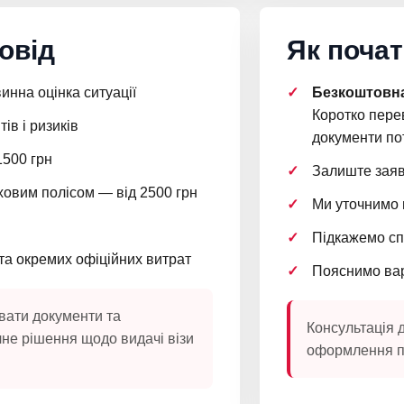
овід
Як поча
инна оцінка ситуації
Безкоштовна
Коротко перев
ів і ризиків
документи пот
1500 грн
Залиште заяв
аховим полісом — від 2500 грн
Ми уточнимо 
Підкажемо сп
та окремих офіційних витрат
Пояснимо варт
вати документи та
Консультація 
чне рішення щодо видачі візи
оформлення п