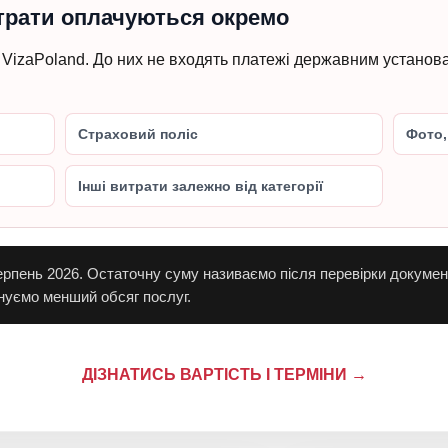
итрати оплачуються окремо
VizaPoland. До них не входять платежі державним установа
Страховий поліс
Фото,
Інші витрати залежно від категорії
ерпень 2026. Остаточну суму називаємо після перевірки документ
онуємо менший обсяг послуг.
ДІЗНАТИСЬ ВАРТІСТЬ І ТЕРМІНИ →