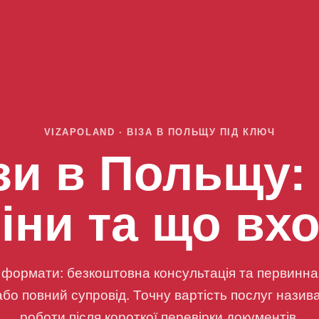
VIZAPOLAND · ВІЗА В ПОЛЬЩУ ПІД КЛЮЧ
зи в Польщу:
іни та що вх
 формати: безкоштовна консультація та первинна о
 або повний супровід. Точну вартість послуг назив
роботи після короткої перевірки документів.