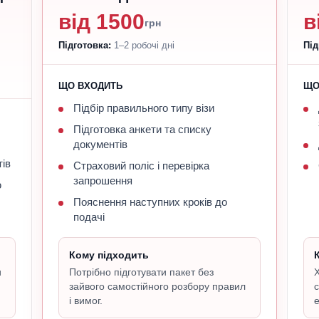
від 1500
в
грн
Підготовка:
1–2 робочі дні
Під
ЩО ВХОДИТЬ
ЩО
Підбір правильного типу візи
Підготовка анкети та списку
документів
тів
Страховий поліс і перевірка
запрошення
ю
Пояснення наступних кроків до
подачі
Кому підходить
и
Потрібно підготувати пакет без
Х
зайвого самостійного розбору правил
с
і вимог.
е