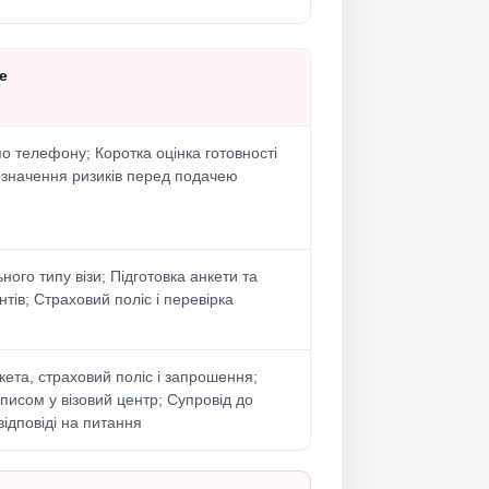
е
по телефону; Коротка оцінка готовності
изначення ризиків перед подачею
ного типу візи; Підготовка анкети та
тів; Страховий поліс і перевірка
кета, страховий поліс і запрошення;
аписом у візовий центр; Супровід до
відповіді на питання