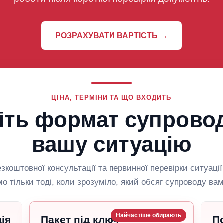
РОЗРАХУВАТИ ВАРТІСТЬ →
ЦІНА, ТЕРМІНИ ТА ЩО ВХОДИТЬ
іть формат супровод
вашу ситуацію
зкоштовної консультації та первинної перевірки ситуації
о тільки тоді, коли зрозуміло, який обсяг супроводу вам
Найчастіше обирають
ія
Пакет під ключ
П