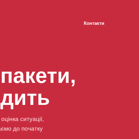
Контакти
 пакети,
одить
цінка ситуації,
аємо до початку