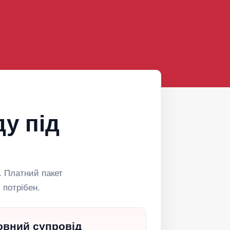
у під
. Платний пакет
 потрібен.
овний супровід