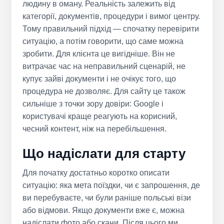
людину в оману. Реальність залежить від
категорії, документів, процедури і вимог центру.
Тому правильний підхід — спочатку перевірити
ситуацію, а потім говорити, що саме можна
зробити. Для клієнта це вигідніше. Він не
витрачає час на неправильний сценарій, не
купує зайві документи і не очікує того, що
процедура не дозволяє. Для сайту це також
сильніше з точки зору довіри: Google і
користувачі краще реагують на корисний,
чесний контент, ніж на перебільшення.
Що надіслати для старту
Для початку достатньо коротко описати
ситуацію: яка мета поїздки, чи є запрошення, де
ви перебуваєте, чи були раніше польські візи
або відмови. Якщо документи вже є, можна
надіслати фото або скани. Після цього ми