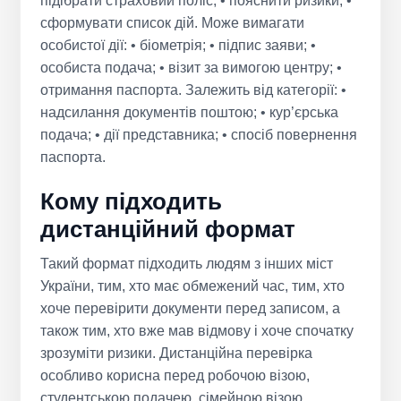
підібрати страховий поліс; • пояснити ризики; •
сформувати список дій. Може вимагати
особистої дії: • біометрія; • підпис заяви; •
особиста подача; • візит за вимогою центру; •
отримання паспорта. Залежить від категорії: •
надсилання документів поштою; • кур’єрська
подача; • дії представника; • спосіб повернення
паспорта.
Кому підходить
дистанційний формат
Такий формат підходить людям з інших міст
України, тим, хто має обмежений час, тим, хто
хоче перевірити документи перед записом, а
також тим, хто вже мав відмову і хоче спочатку
зрозуміти ризики. Дистанційна перевірка
особливо корисна перед робочою візою,
студентською подачею, сімейною візою,