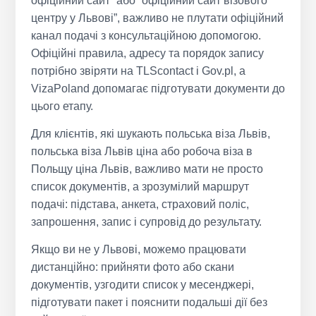
офіційний сайт” або “офіційний сайт візового
центру у Львові”, важливо не плутати офіційний
канал подачі з консультаційною допомогою.
Офіційні правила, адресу та порядок запису
потрібно звіряти на TLScontact і Gov.pl, а
VizaPoland допомагає підготувати документи до
цього етапу.
Для клієнтів, які шукають польська віза Львів,
польська віза Львів ціна або робоча віза в
Польщу ціна Львів, важливо мати не просто
список документів, а зрозумілий маршрут
подачі: підстава, анкета, страховий поліс,
запрошення, запис і супровід до результату.
Якщо ви не у Львові, можемо працювати
дистанційно: прийняти фото або скани
документів, узгодити список у месенджері,
підготувати пакет і пояснити подальші дії без